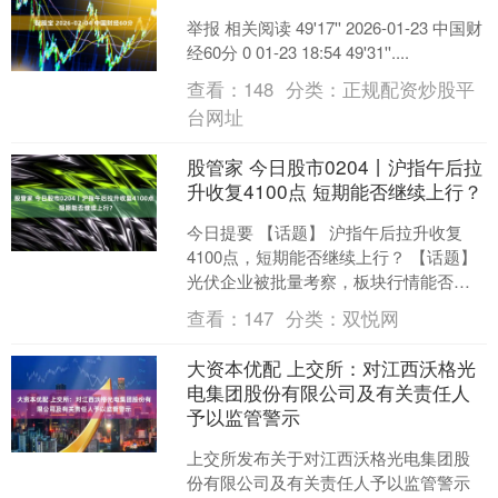
举报 相关阅读 49'17'' 2026-01-23 中国财
经60分 0 01-23 18:54 49'31''....
查看：
148
分类：
正规配资炒股平
台网址
股管家 今日股市0204丨沪指午后拉
升收复4100点 短期能否继续上行？
今日提要 【话题】 沪指午后拉升收复
4100点，短期能否继续上行？ 【话题】
光伏企业被批量考察，板块行情能否延
续？ 【观点】李奇琪：全球流动性难以
查看：
147
分类：
双悦网
收紧，继续看多....
大资本优配 上交所：对江西沃格光
电集团股份有限公司及有关责任人
予以监管警示
上交所发布关于对江西沃格光电集团股
份有限公司及有关责任人予以监管警示