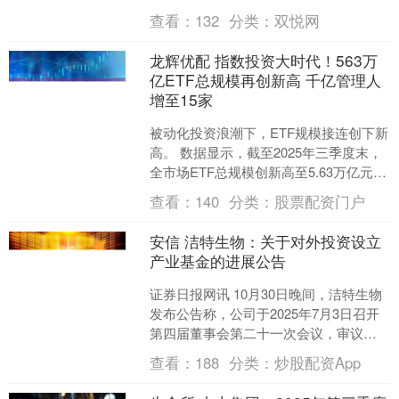
台位列沪股通成交前三，成交额分别为
查看：
132
分类：
双悦网
33....
龙辉优配 指数投资大时代！563万
亿ETF总规模再创新高 千亿管理人
增至15家
被动化投资浪潮下，ETF规模接连创下新
高。 数据显示，截至2025年三季度末，
全市场ETF总规模创新高至5.63万亿元，
较前一季度末增加1.32万亿元。 新高
查看：
140
分类：
股票配资门户
之....
安信 洁特生物：关于对外投资设立
产业基金的进展公告
证券日报网讯 10月30日晚间，洁特生物
发布公告称，公司于2025年7月3日召开
第四届董事会第二十一次会议，审议通
过了《关于拟对外投资设立产业基金的
查看：
188
分类：
炒股配资App
议案》。为深....