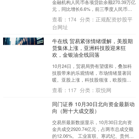
金融机构人民币各项贷款余额270.39万亿
元，同比增长6.6%，前三季度人民币贷
款增加14.75万亿元。 一、企事业单位
查看：
174
分类：
正规配资炒股平
贷....
台网址
牛在线 贸易紧张情绪缓解，美股期
货集体上涨，亚洲科技股迎来狂
欢，金银油全线回落
10月24日，贸易局势有望缓和，叠加科
技股带来的乐观情绪，市场情绪显著回
暖。亚股上涨，科技股领涨，欧股指集
体上涨，美股期指延续涨势。美国国债
查看：
117
分类：
双悦网
持平，美元指数小幅走....
同门证券 10月30日北向资金最新动
向（附十大成交股）
交易所最新数据显示，10月30日北向资
金共成交2920.74亿元，占两市总成交额
的12.06%。 工业富联、寒武纪、贵州茅